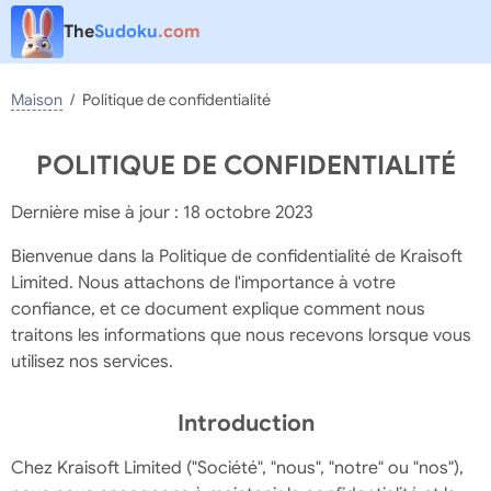
The
Sudoku
.com
Maison
Maison
Politique de confidentialité
Défi
POLITIQUE DE CONFIDENTIALITÉ
Salle des trophées
Dernière mise à jour : 18 octobre 2023
Statistiques
Bienvenue dans la Politique de confidentialité de Kraisoft
Événements
Limited. Nous attachons de l'importance à votre
confiance, et ce document explique comment nous
Paramètres
traitons les informations que nous recevons lorsque vous
utilisez nos services.
Thème
Ajouter à
Introduction
l'appareil
Chez Kraisoft Limited ("Société", "nous", "notre" ou "nos"),